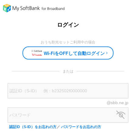
ログイン
おうち割光セットご利用中の場合
Wi-FiをOFFして自動ログイン
または
@sbb.ne.jp
認証ID（S-ID）をお忘れの方
／
パスワードをお忘れの方